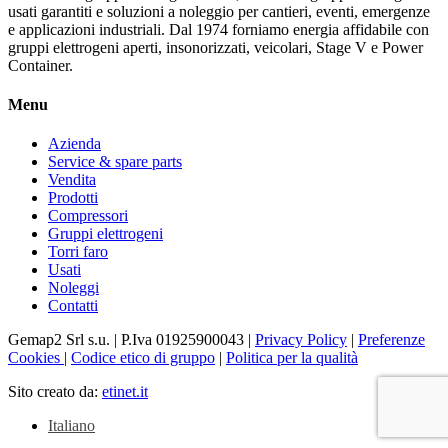
usati garantiti e soluzioni a noleggio per cantieri, eventi, emergenze
e applicazioni industriali. Dal 1974 forniamo energia affidabile con
gruppi elettrogeni aperti, insonorizzati, veicolari, Stage V e Power
Container.
Menu
Azienda
Service & spare parts
Vendita
Prodotti
Compressori
Gruppi elettrogeni
Torri faro
Usati
Noleggi
Contatti
Gemap2 Srl s.u. | P.Iva 01925900043 |
Privacy Policy
|
Preferenze
Cookies
|
Codice etico di gruppo
|
Politica per la qualità
Sito creato da:
etinet.it
Italiano